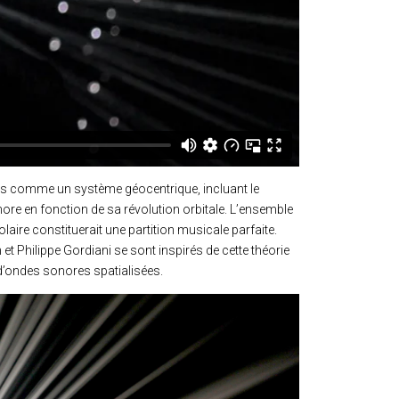
vers comme un système géocentrique, incluant le
ore en fonction de sa révolution orbitale. L’ensemble
laire constituerait une partition musicale parfaite.
t Philippe Gordiani se sont inspirés de cette théorie
 d’ondes sonores spatialisées.