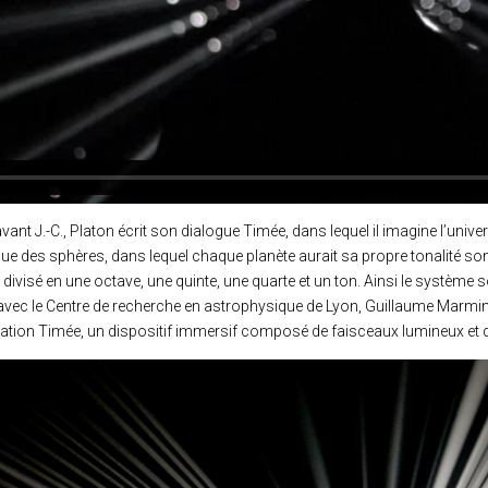
vant J.-C., Platon écrit son dialogue Timée, dans lequel il imagine l’uni
e des sphères, dans lequel chaque planète aurait sa propre tonalité son
divisé en une octave, une quinte, une quarte et un ton. Ainsi le système so
avec le Centre de recherche en astrophysique de Lyon, Guillaume Marmin e
allation Timée, un dispositif immersif composé de faisceaux lumineux et