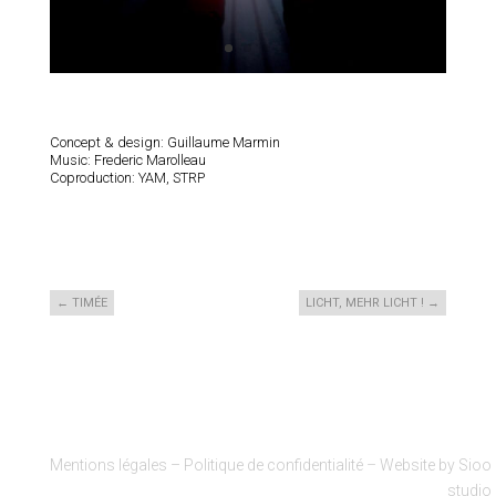
Concept & design: Guillaume Marmin
Music: Frederic Marolleau
Coproduction: YAM, STRP
←
TIMÉE
LICHT, MEHR LICHT !
→
Mentions légales – Politique de confidentialité
–
Website by Sioo
studio